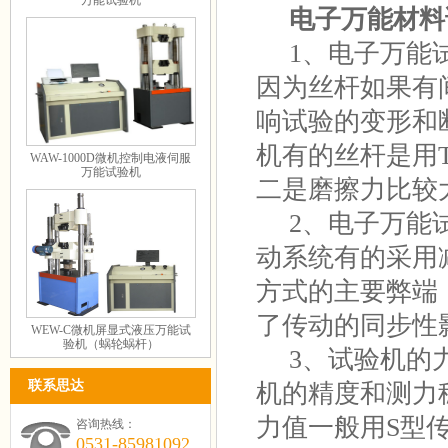
万能试验机
电子万能材料
1、电子万能试
因为丝杆如果有
响试验的变形和
机有的丝杆是用
WAW-1000D微机控制电液伺服
万能试验机
二是磨擦力比较
2、电子万能试
动系统有的采用
方式的主要弊端
了传动的同步性
WEW-C微机屏显式液压万能试
验机（蜗轮蜗杆）
3、试验机的力
联系思达
机的精度和测力
力值一般用S型
咨询热线：
0531-85981092