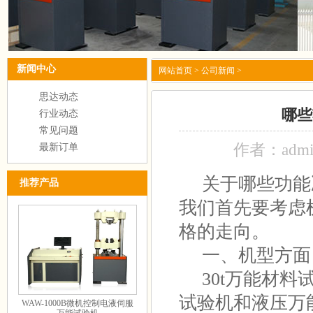
新闻中心
网站首页
>
公司新闻
>
思达动态
哪些
行业动态
常见问题
作者：adm
最新订单
关于哪些功能
推荐产品
我们首先要考虑
格的走向。
一、机型方面
30t万能材料
试验机和液压万
WAW-1000B微机控制电液伺服