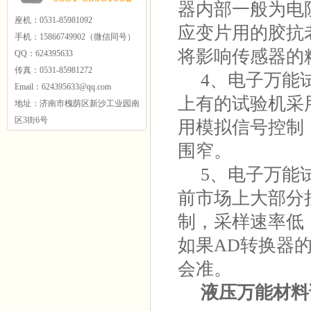
器内部一般为电
座机：0531-85981092
应变片用的胶抗
手机：15866749902（微信同号）
将影响传感器的
QQ：624395633
传真：0531-85981272
4、电子万能试
Email：624395633@qq.com
上有的试验机采
地址：济南市槐荫区新沙工业园南
区3街6号
用模拟信号控制
围窄。
5、电子万能试
前市场上大部分
制，采样速率低
如果AD转换器
会准。
液压万能材料