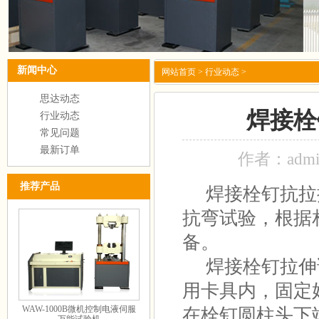
新闻中心
网站首页
>
行业动态
>
思达动态
焊接栓
行业动态
常见问题
最新订单
作者：adm
推荐产品
焊接栓钉抗拉
抗弯试验，根据
备。
焊接栓钉拉伸
用卡具内，固定
WAW-1000B微机控制电液伺服
在栓钉圆柱头下