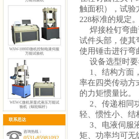
万能试验机
触面积），试验
228标准的规定
焊接栓钉弯曲
试件头部，使其
使用锤击进行弯
WAW-1000D微机控制电液伺服
万能试验机
设备选型时要
1、结构方面，
率在四类传动方
的力矩惯量比。
2、传递相同功
WEW-C微机屏显式液压万能试
验机（蜗轮蜗杆）
轻、惯性小、结
联系思达
3、电液伺服
咨询热线：
矩、功率均可无
0531-85981092