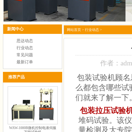
新闻中心
网站首页
>
行业动态
>
思达动态
行业动态
常见问题
作者：adm
最新订单
包装试验机顾名
推荐产品
么都包含哪些试
们就来了解一下
包装拉压试验
堆码试验。该仪
WAW-1000B微机控制电液伺服
量检测及大专院