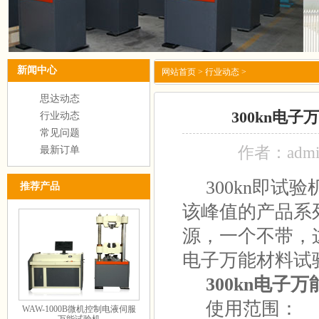
新闻中心
网站首页
>
行业动态
>
思达动态
300kn电
行业动态
常见问题
作者：adm
最新订单
300kn即试验
推荐产品
该峰值的产品系
源，一个不带，
电子万能材料试
300kn
电子万
使用范围：
WAW-1000B微机控制电液伺服