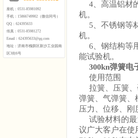
4、高温铝材的
座机：0531-85981092
机。
手机：15866749902（微信同号）
5、不锈钢等材料
QQ：624395633
传真：0531-85981272
机。
Email：624395633@qq.com
6、钢结构等用
地址：济南市槐荫区新沙工业园南
区3街6号
能试验机。
300kn
弹簧电
使用范围
拉簧、压簧、
弹簧、气弹簧、
压力、位移、刚
试验材料的最
议广大客户在使