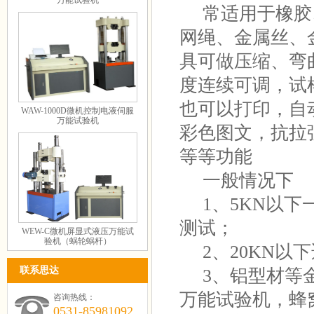
万能试验机
常适用于橡胶
网绳、金属丝、
具可做压缩、弯
度连续可调，试
也可以打印，自
WAW-1000D微机控制电液伺服
万能试验机
彩色图文，抗拉
等等功能
一般情况下
1、5KN以下
测试；
WEW-C微机屏显式液压万能试
验机（蜗轮蜗杆）
2、20KN以
联系思达
3、铝型材等金
万能试验机，蜂
咨询热线：
0531-85981092