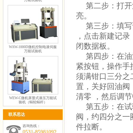
万能试验机
第二步：打开
亮。
第三步：填写
，点击新建记录
闭数据板。
WAW-1000D微机控制电液伺服
万能试验机
第四步：在油
紧按钮，操作手
须满钳口三分之
置，关好回油阀，
清零 ，然后调
WEW-C微机屏显式液压万能试
验机（蜗轮蜗杆）
第五步：在试验
联系思达
阀，约四分之一
件拉断。
咨询热线：
0531-85981092