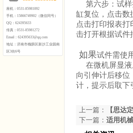
第六步：试样
座机：0531-85981092
缸复位，点击数
手机：15866749902（微信同号）
点击打印报表打
QQ：624395633
传真：0531-85981272
击打开根据试件
Email：624395633@qq.com
地址：济南市槐荫区新沙工业园南
区3街6号
如果
试件需使
在微机屏显
液
向引伸计后移位
计，提示后取下
上一篇：
【思达定
下一篇：
适用机械