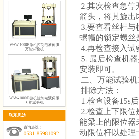
2.其次检查急
箭头，将其旋出
3.要查看丝杆
螺帽的锁定螺丝
WAW-1000B微机控制电液伺服
4.再检查接入
万能试验机
5. 最后检查
安装即可。
二、万能试验机
排除方法：
WAW-1000D微机控制电液伺服
1.检查设备15
万能试验机
2.检查上下限
联系思达
能梁上的限位器
咨询热线：
动限位杆以处理
0531-85981092