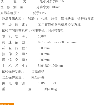
 试 验 力： 最小分辨力0.01N
 位 移 测 量： 分辨率为0.01mm
 变形准确度： 优于±1%
、 液晶显示内容： 试验力、位移、峰值、运行状态、运行速度等
、 无 级 调 速： 采用直流伺服电机及控制系统
、 试验空间调整机构：伺服电机，同步带传动
、 电 机 功 率： 150W
 调 速 范 围： 0.01mm/min~~500 mm/min
、 试 验 行 程： 1000mm
、 拉 伸 空 间： 1000mm
、 压 缩 空 间： 1000mm
 主 机 尺 寸： 540*280*1700mm
、 试验保护功能： 过载保护
、 安全保护装置： 限位开关
、 供 电 电 源： 200V 50Hz
2、 重 量： 约200Kg