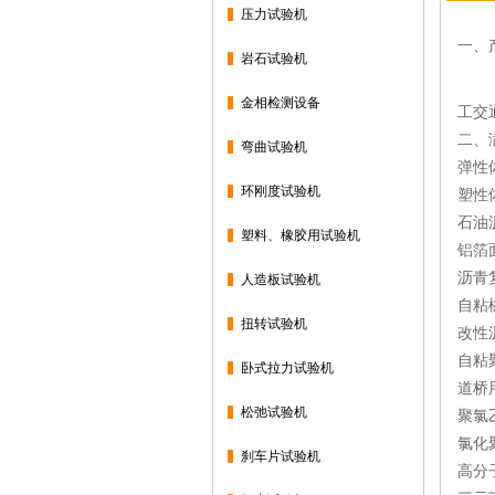
压力试验机
一、
岩石试验机
WD
金相检测设备
工交
二、
弯曲试验机
弹性体
环刚度试验机
塑性体
石油沥
塑料、橡胶用试验机
铝箔面
沥青复
人造板试验机
自粘橡
扭转试验机
改性沥
自粘聚
卧式拉力试验机
道桥用
松弛试验机
聚氯乙
氯化聚
刹车片试验机
高分子